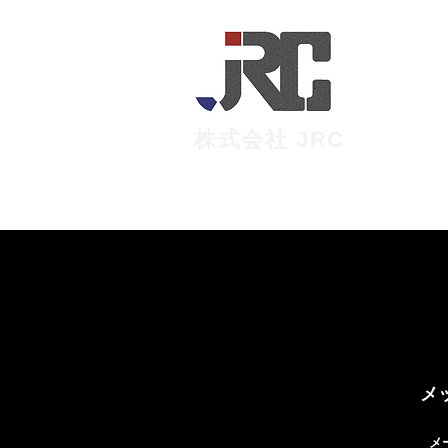
株式会社 JRC
メ
メ