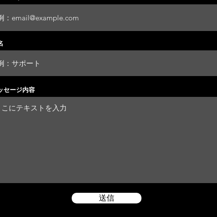
名
ッセージ内容
送信