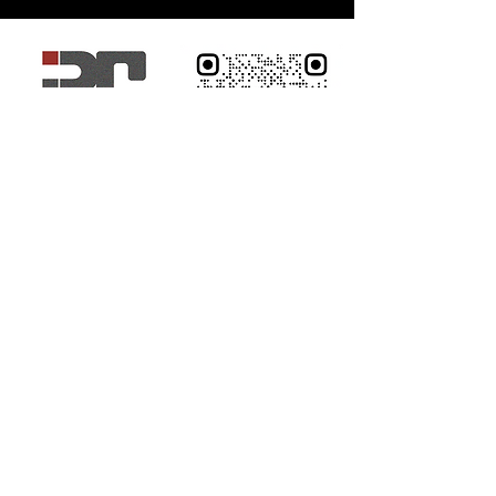
株式会社JRC
【 ＠jrc.co_kobe】
↑ ​Tap Here !!
兵庫県神戸市中央区磯上通4丁目1番32 ロイヤル磯上309号
＃309, Royalisogami, 4-1-32, Isogami-Dori,
Chuo-Ku, Kobe-Si, Hyogo-Ken,
651-0086
, Japan
TEL ：
078-862-3171
/ FAX：
078-232-3370
Mail :
info@jrc-corp.jp
/
jrc-corp@naver.com
Copyright© 2020 JRC co., ltd. All Rights
Reserved.